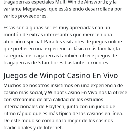
tragaperras especiales Multi Win de Ainsworth; y la
variante Megaways, que está siendo desarrollada por
varios proveedores.
Estas son algunas series muy apreciadas con un
montón de extras interesantes que merecen una
atención especial. Para los visitantes de juegos online
que prefieren una experiencia clásica más familiar, la
categoría de tragaperras también ofrece juegos de
tragaperras de 3 tambores bastante corrientes.
Juegos de Winpot Casino En Vivo
Muchos de nosotros insistimos en una experiencia de
casino más social, y Winpot Casino En Vivo nos la ofrece
con streaming de alta calidad de los estudios
internacionales de Playtech, junto con un juego de
ritmo rápido que es más típico de los casinos en línea.
De este modo se combina lo mejor de los casinos
tradicionales y de Internet.