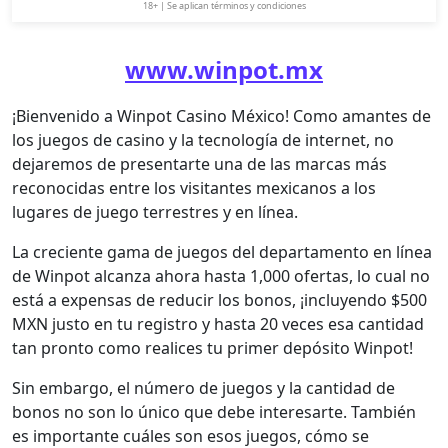
18+ | Se aplican términos y condiciones
www.winpot.mx
¡Bienvenido a Winpot Casino México! Como amantes de
los juegos de casino y la tecnología de internet, no
dejaremos de presentarte una de las marcas más
reconocidas entre los visitantes mexicanos a los
lugares de juego terrestres y en línea.
La creciente gama de juegos del departamento en línea
de Winpot alcanza ahora hasta 1,000 ofertas, lo cual no
está a expensas de reducir los bonos, ¡incluyendo $500
MXN justo en tu registro y hasta 20 veces esa cantidad
tan pronto como realices tu primer depósito Winpot!
Sin embargo, el número de juegos y la cantidad de
bonos no son lo único que debe interesarte. También
es importante cuáles son esos juegos, cómo se