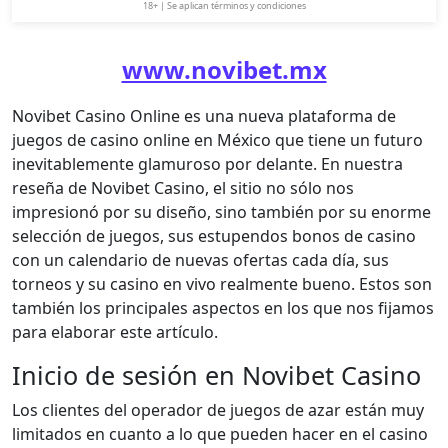
18+ | Se aplican términos y condiciones
www.novibet.mx
Novibet Casino Online es una nueva plataforma de
juegos de casino online en México que tiene un futuro
inevitablemente glamuroso por delante. En nuestra
reseña de Novibet Casino, el sitio no sólo nos
impresionó por su diseño, sino también por su enorme
selección de juegos, sus estupendos bonos de casino
con un calendario de nuevas ofertas cada día, sus
torneos y su casino en vivo realmente bueno. Estos son
también los principales aspectos en los que nos fijamos
para elaborar este artículo.
Inicio de sesión en Novibet Casino
Los clientes del operador de juegos de azar están muy
limitados en cuanto a lo que pueden hacer en el casino