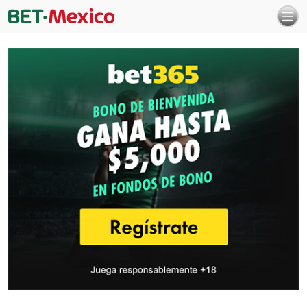
Navegación principal