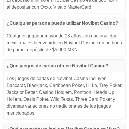
El depósito mínimo en Novibet Casino es de $80 MXN
al depositar con Oxxo, Visa o MasterCard.
¿Cualquier persona puede utilizar Novibet Casino?
Cualquier jugador mayor de 18 años con nacionalidad
mexicana es bienvenido en Novibet Casino con un bono
de primer depósito de $5,000 MXN.
¿Qué juegos de cartas ofrece Novibet Casino?
Los juegos de cartas de Novibet Casino incluyen
Baccarat, Blackjack, Caribbean Poker, Hi Lo, Trey Poker,
Jacks or Better, Casino Hold'em, Pontoon, Heads Up
Hol'em, Oasis Poker, Wild Texas, Three Card Poker y
diversas variaciones no tradicionales de los juegos
mencionados.