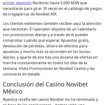
primer depósito
Recibirás hasta 5.000 MXN que
necesitarás para girar 35 veces en el catálogo de juegos
de tragaperras de Novibet MX.
Los clientes existentes también reciben aquí la atención
que necesitan. El operador dispone de un calendario
con promociones diarias y a través de él puedes
comprobar cuándo qué esperar. Apuestas gratis,
devolución de pérdidas, dinero en efectivo para
apuestas y mucho más se esconden en los bonos
diarios, y aparte de eso hay una docena de ofertas en
marcha constantemente en todos los días de la
semana. Visita Promociones en Novibet Casino y las
conocerás en detalle.
Conclusión del Casino Novibet
México
Nuestra reseña del casino Novibet mx ha terminado y