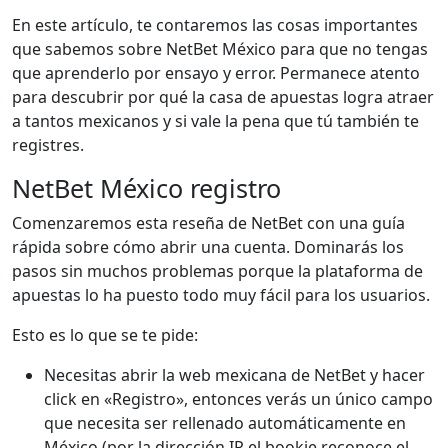
En este artículo, te contaremos las cosas importantes
que sabemos sobre NetBet México para que no tengas
que aprenderlo por ensayo y error. Permanece atento
para descubrir por qué la casa de apuestas logra atraer
a tantos mexicanos y si vale la pena que tú también te
registres.
NetBet México registro
Comenzaremos esta reseña de NetBet con una guía
rápida sobre cómo abrir una cuenta. Dominarás los
pasos sin muchos problemas porque la plataforma de
apuestas lo ha puesto todo muy fácil para los usuarios.
Esto es lo que se te pide:
Necesitas abrir la web mexicana de NetBet y hacer
click en «Registro», entonces verás un único campo
que necesita ser rellenado automáticamente en
México (por la dirección IP el bookie reconoce el