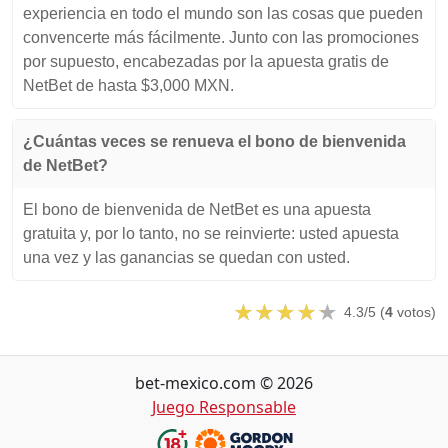
experiencia en todo el mundo son las cosas que pueden
convencerte más fácilmente. Junto con las promociones
por supuesto, encabezadas por la apuesta gratis de
NetBet de hasta $3,000 MXN.
¿Cuántas veces se renueva el bono de bienvenida
de NetBet?
El bono de bienvenida de NetBet es una apuesta
gratuita y, por lo tanto, no se reinvierte: usted apuesta
una vez y las ganancias se quedan con usted.
4.3/5 (
4
votos)
bet-mexico.com © 2026
Juego Responsable