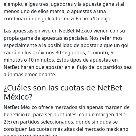
ejemplo, eliges tres jugadores y la apuesta gana si al
menos uno de ellos marca, o apuestas a una
combinación de goleador m. zi Encima/Debajo.
Las apuestas en vivo en NetBet México vienen con su
propia gama de apuestas especiales. Nos referimos
especialmente a la posibilidad de apostar a que un gol
caerá en los próximos 30 segundos, 1 minuto, 5
minutos o 10 minutos. Estos tipos de apuestas en
NetBet harán que apostar en el flujo de los partidos sea
aún más emocionante.
¿Cuáles son las cuotas de NetBet
México?
NetBet México ofrece mercados sin apenas margen de
beneficio (o, para ser puntuales, con un margen del 1-
2%) en partidos seleccionados, donde sin duda se
consiguen las cuotas más altas del mercado mexicano