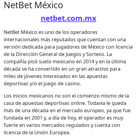
NetBet México
netbet.com.mx
NetBet México es uno de los operadores
internacionales más reputados que cuentan con una
versión dedicada para jugadores de México con licencia
de la Dirección General de Juegos y Sorteos. La
compañía pisó suelo mexicano en 2014 y en la última
década se ha convertido en un gran atractivo para
miles de jóvenes interesados en las apuestas
deportivas y/o el juego de casino.
Los inicios mexicanos no son el comienzo mismo de la
casa de apuestas deportivas online. Todavía le queda
más de una década en el mercado europeo, ya que fue
fundada en 2001 y, a día de hoy, el operador es muy
fuerte en varios mercados regulados y cuenta con
licencia de la Unión Europea.