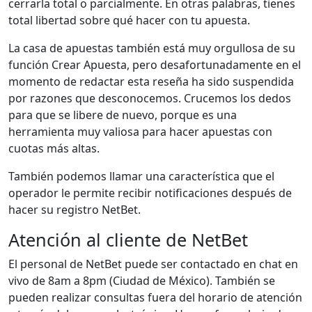
cerrarla total o parcialmente. En otras palabras, tienes
total libertad sobre qué hacer con tu apuesta.
La casa de apuestas también está muy orgullosa de su
función Crear Apuesta, pero desafortunadamente en el
momento de redactar esta reseña ha sido suspendida
por razones que desconocemos. Crucemos los dedos
para que se libere de nuevo, porque es una
herramienta muy valiosa para hacer apuestas con
cuotas más altas.
También podemos llamar una característica que el
operador le permite recibir notificaciones después de
hacer su registro NetBet.
Atención al cliente de NetBet
El personal de NetBet puede ser contactado en chat en
vivo de 8am a 8pm (Ciudad de México). También se
pueden realizar consultas fuera del horario de atención