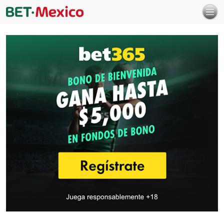
Navegación principal