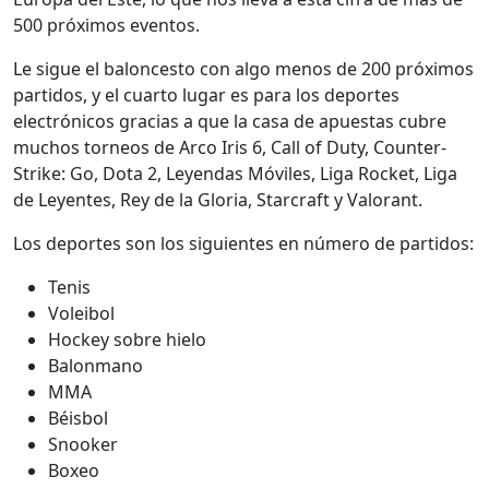
500 próximos eventos.
Le sigue el baloncesto con algo menos de 200 próximos
partidos, y el cuarto lugar es para los deportes
electrónicos gracias a que la casa de apuestas cubre
muchos torneos de Arco Iris 6, Call of Duty, Counter-
Strike: Go, Dota 2, Leyendas Móviles, Liga Rocket, Liga
de Leyentes, Rey de la Gloria, Starcraft y Valorant.
Los deportes son los siguientes en número de partidos:
Tenis
Voleibol
Hockey sobre hielo
Balonmano
MMA
Béisbol
Snooker
Boxeo