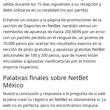
válida durante los 15 días siguientes a su recepción y
debe utilizarse en su totalidad (no por partes).
Echando un vistazo a la página de promociones de la
sección de Deportes en NetBet, también vemos un
reembolso de apuestas de hasta 200 MXN por un error
con un partido perdido en el resguardo, un premio de
10.000 pesos por acertar los resultados exactos en la
sección de picks gratuitos, y apuestas gratuitas NetBet
adicionales de 100 y 200 pesos, que de nuevo están
vinculadas a apuestas clasificatorias por el mismo
importe respectivo.
Palabras finales sobre NetBet
México
Nuestra conclusión y respuesta a la pregunta de si vale
la pena crear tu registro en NetBet es obviamente sí. La
web no es perfecta, pero no encontramos ninguna