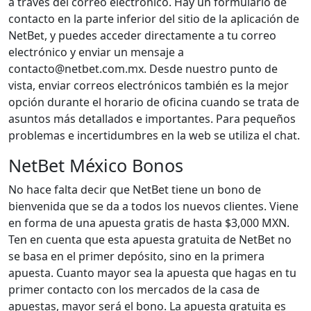
a través del correo electrónico. Hay un formulario de
contacto en la parte inferior del sitio de la aplicación de
NetBet, y puedes acceder directamente a tu correo
electrónico y enviar un mensaje a
contacto@netbet.com.mx. Desde nuestro punto de
vista, enviar correos electrónicos también es la mejor
opción durante el horario de oficina cuando se trata de
asuntos más detallados e importantes. Para pequeños
problemas e incertidumbres en la web se utiliza el chat.
NetBet México Bonos
No hace falta decir que NetBet tiene un bono de
bienvenida que se da a todos los nuevos clientes. Viene
en forma de una apuesta gratis de hasta $3,000 MXN.
Ten en cuenta que esta apuesta gratuita de NetBet no
se basa en el primer depósito, sino en la primera
apuesta. Cuanto mayor sea la apuesta que hagas en tu
primer contacto con los mercados de la casa de
apuestas, mayor será el bono. La apuesta gratuita es