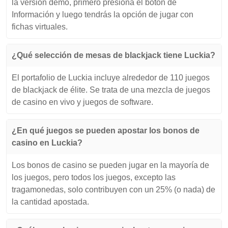
la versión demo, primero presiona el botón de
Información y luego tendrás la opción de jugar con
fichas virtuales.
¿Qué selección de mesas de blackjack tiene Luckia?
El portafolio de Luckia incluye alrededor de 110 juegos
de blackjack de élite. Se trata de una mezcla de juegos
de casino en vivo y juegos de software.
¿En qué juegos se pueden apostar los bonos de
casino en Luckia?
Los bonos de casino se pueden jugar en la mayoría de
los juegos, pero todos los juegos, excepto las
tragamonedas, solo contribuyen con un 25% (o nada) de
la cantidad apostada.