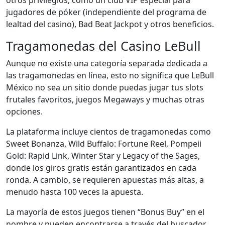
otros privilegios, como un club VIP especial para
jugadores de póker (independiente del programa de
lealtad del casino), Bad Beat Jackpot y otros beneficios.
Tragamonedas del Casino LeBull
Aunque no existe una categoría separada dedicada a
las tragamonedas en línea, esto no significa que LeBull
México no sea un sitio donde puedas jugar tus slots
frutales favoritos, juegos Megaways y muchas otras
opciones.
La plataforma incluye cientos de tragamonedas como
Sweet Bonanza, Wild Buffalo: Fortune Reel, Pompeii
Gold: Rapid Link, Winter Star y Legacy of the Sages,
donde los giros gratis están garantizados en cada
ronda. A cambio, se requieren apuestas más altas, a
menudo hasta 100 veces la apuesta.
La mayoría de estos juegos tienen “Bonus Buy” en el
nombre y pueden encontrarse a través del buscador