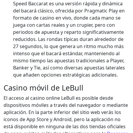
Speed Baccarat es una versión rápida y dinámica
del bacará clásico, ofrecida por Pragmatic Play en
formato de casino en vivo, donde cada mano se
juega con cartas reales y un crupier, pero con
periodos de apuesta y reparto significativamente
reducidos. Las rondas típicas duran alrededor de
27 segundos, lo que genera un ritmo mucho más
intenso que el bacará estándar, manteniendo al
mismo tiempo las apuestas tradicionales a Player,
Banker y Tie, así como diversas apuestas laterales
que añaden opciones estratégicas adicionales.
Casino móvil de LeBull
El acceso al casino online LeBull es posible desde
dispositivos móviles a través del navegador o mediante
aplicación. En la parte inferior del sitio web verás los
iconos de App Store y Android, pero la aplicación no
está disponible en ninguna de las dos tiendas oficiales