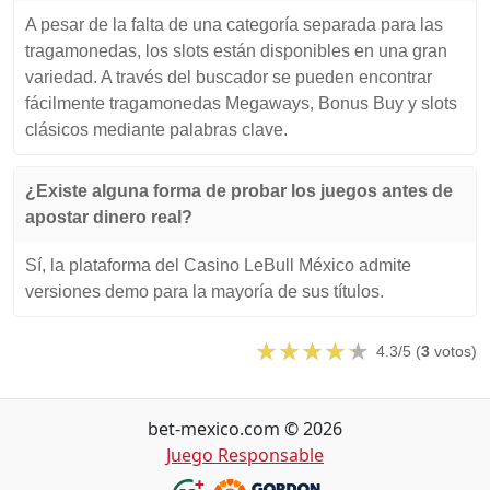
A pesar de la falta de una categoría separada para las
tragamonedas, los slots están disponibles en una gran
variedad. A través del buscador se pueden encontrar
fácilmente tragamonedas Megaways, Bonus Buy y slots
clásicos mediante palabras clave.
¿Existe alguna forma de probar los juegos antes de
apostar dinero real?
Sí, la plataforma del Casino LeBull México admite
versiones demo para la mayoría de sus títulos.
4.3/5 (
3
votos)
bet-mexico.com © 2026
Juego Responsable