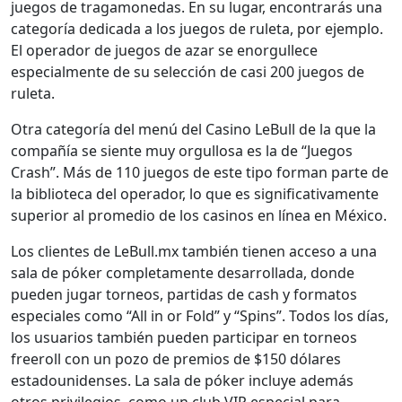
juegos de tragamonedas. En su lugar, encontrarás una
categoría dedicada a los juegos de ruleta, por ejemplo.
El operador de juegos de azar se enorgullece
especialmente de su selección de casi 200 juegos de
ruleta.
Otra categoría del menú del Casino LeBull de la que la
compañía se siente muy orgullosa es la de “Juegos
Crash”. Más de 110 juegos de este tipo forman parte de
la biblioteca del operador, lo que es significativamente
superior al promedio de los casinos en línea en México.
Los clientes de LeBull.mx también tienen acceso a una
sala de póker completamente desarrollada, donde
pueden jugar torneos, partidas de cash y formatos
especiales como “All in or Fold” y “Spins”. Todos los días,
los usuarios también pueden participar en torneos
freeroll con un pozo de premios de $150 dólares
estadounidenses. La sala de póker incluye además