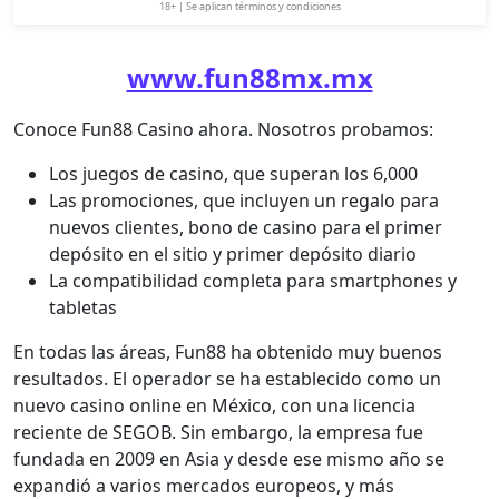
18+ | Se aplican términos y condiciones
www.fun88mx.mx
Conoce Fun88 Casino ahora. Nosotros probamos:
Los juegos de casino, que superan los 6,000
Las promociones, que incluyen un regalo para
nuevos clientes, bono de casino para el primer
depósito en el sitio y primer depósito diario
La compatibilidad completa para smartphones y
tabletas
En todas las áreas, Fun88 ha obtenido muy buenos
resultados. El operador se ha establecido como un
nuevo casino online en México, con una licencia
reciente de SEGOB. Sin embargo, la empresa fue
fundada en 2009 en Asia y desde ese mismo año se
expandió a varios mercados europeos, y más