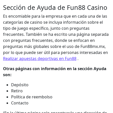
Sección de Ayuda de Fun88 Casino
Es encomiable para la empresa que en cada una de las
categorías de casino se incluya información sobre el
tipo de juego específico, junto con preguntas
frecuentes. También se ha escrito una página separada
con preguntas frecuentes, donde se enfocan en
preguntas más globales sobre el uso de Fun88mx.mx,
por lo que puede ser útil para personas interesadas en
Realizar apuestas deportivas en Fun88
.
Otras páginas con información en la sección Ayuda
son:
Depósito
Retiro
Política de reembolso
Contacto