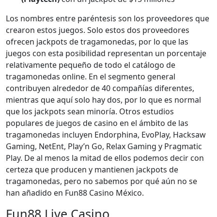
Los nombres entre paréntesis son los proveedores que
crearon estos juegos. Solo estos dos proveedores
ofrecen jackpots de tragamonedas, por lo que las
juegos con esta posibilidad representan un porcentaje
relativamente pequeño de todo el catálogo de
tragamonedas online. En el segmento general
contribuyen alrededor de 40 compañías diferentes,
mientras que aquí solo hay dos, por lo que es normal
que los jackpots sean minoría. Otros estudios
populares de juegos de casino en el ámbito de las
tragamonedas incluyen Endorphina, EvoPlay, Hacksaw
Gaming, NetEnt, Play’n Go, Relax Gaming y Pragmatic
Play. De al menos la mitad de ellos podemos decir con
certeza que producen y mantienen jackpots de
tragamonedas, pero no sabemos por qué aún no se
han añadido en Fun88 Casino México.
Fun88 Live Casino