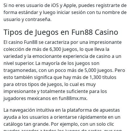
Si no eres usuario de iOS y Apple, puedes registrarte de
forma estándar y luego iniciar sesión con tu nombre de
usuario y contraseña.
Tipos de Juegos en Fun88 Casino
El casino Fun88 se caracteriza por una impresionante
colección de más de 6,300 juegos, lo que lleva la
variedad y la emocionante experiencia de casino a un
nivel superior. La mayoría de los juegos son
tragamonedas, con un poco más de 5,000 juegos. Pero
esto también significa que hay más de 1,300 títulos
para otros tipos de juegos, lo cual es muy
impresionante y totalmente suficiente para los
jugadores mexicanos en fun88mx.mx.
La navegación intuitiva en la plataforma de apuestas
ayuda a los usuarios a orientarse rápidamente en un
catálogo tan grande. Por ejemplo, con un solo clic