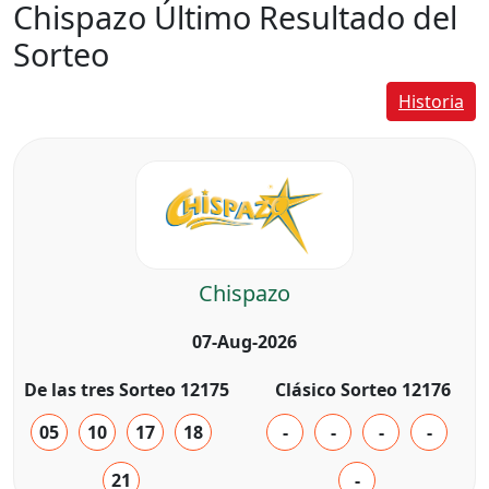
Chispazo Último Resultado del
Sorteo
Historia
Chispazo
07-Aug-2026
De las tres Sorteo 12175
Clásico Sorteo 12176
05
10
17
18
-
-
-
-
21
-