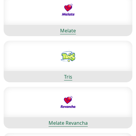
Melate
Tris
Melate Revancha