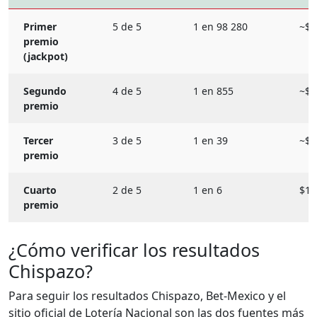
Primer
5 de 5
1 en 98 280
~$1
premio
(jackpot)
Segundo
4 de 5
1 en 855
~$1
premio
Tercer
3 de 5
1 en 39
~$5
premio
Cuarto
2 de 5
1 en 6
$10 
premio
¿Cómo verificar los resultados
Chispazo?
Para seguir los resultados Chispazo, Bet-Mexico y el
sitio oficial de Lotería Nacional son las dos fuentes más