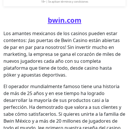
18+ | Se aplican términos y condiciones
bwin.com
Los amantes mexicanos de los casinos pueden estar
contentos: ¡las puertas de Bwin Casino están abiertas
de par en par para nosotros! Sin invertir mucho en
marketing, la empresa se gana el corazón de miles de
nuevos jugadores cada año con su completa
plataforma que tiene de todo, desde casino hasta
póker y apuestas deportivas.
El operador mundialmente famoso tiene una historia
de más de 25 años y en ese tiempo ha logrado
desarrollar la mayoría de sus productos casi a la
perfección. Ha demostrado que valora a sus clientes y
sabe cómo satisfacerlos. Si quieres unirte a la familia de
Bwin México y a más de 20 millones de jugadores de
todo el mundo, lee primero nuestra reseña del casino