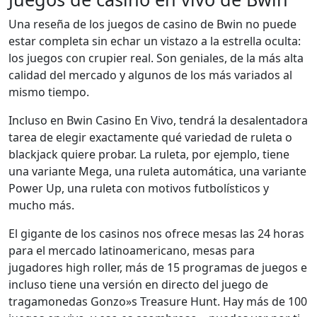
Una reseña de los juegos de casino de Bwin no puede
estar completa sin echar un vistazo a la estrella oculta:
los juegos con crupier real. Son geniales, de la más alta
calidad del mercado y algunos de los más variados al
mismo tiempo.
Incluso en Bwin Casino En Vivo, tendrá la desalentadora
tarea de elegir exactamente qué variedad de ruleta o
blackjack quiere probar. La ruleta, por ejemplo, tiene
una variante Mega, una ruleta automática, una variante
Power Up, una ruleta con motivos futbolísticos y
mucho más.
El gigante de los casinos nos ofrece mesas las 24 horas
para el mercado latinoamericano, mesas para
jugadores high roller, más de 15 programas de juegos e
incluso tiene una versión en directo del juego de
tragamonedas Gonzo»s Treasure Hunt. Hay más de 100