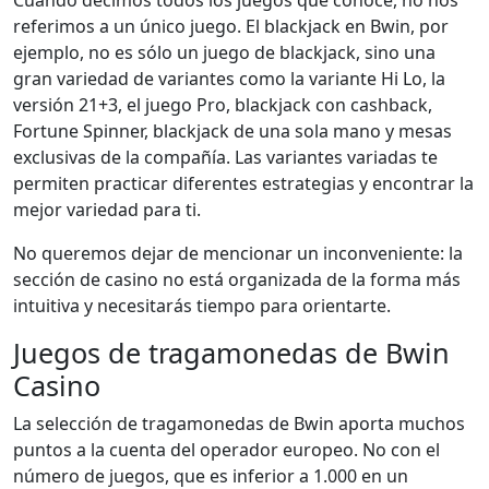
Cuando decimos todos los juegos que conoce, no nos
referimos a un único juego. El blackjack en Bwin, por
ejemplo, no es sólo un juego de blackjack, sino una
gran variedad de variantes como la variante Hi Lo, la
versión 21+3, el juego Pro, blackjack con cashback,
Fortune Spinner, blackjack de una sola mano y mesas
exclusivas de la compañía. Las variantes variadas te
permiten practicar diferentes estrategias y encontrar la
mejor variedad para ti.
No queremos dejar de mencionar un inconveniente: la
sección de casino no está organizada de la forma más
intuitiva y necesitarás tiempo para orientarte.
Juegos de tragamonedas de Bwin
Casino
La selección de tragamonedas de Bwin aporta muchos
puntos a la cuenta del operador europeo. No con el
número de juegos, que es inferior a 1.000 en un