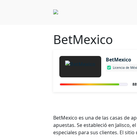
Navegación principal
BetMexico
BetMexico
Licencia de Méx
8
BetMexico es una de las casas de ap
apuestas. Se estableció en Jalisco, 
especiales para sus clientes. El sit