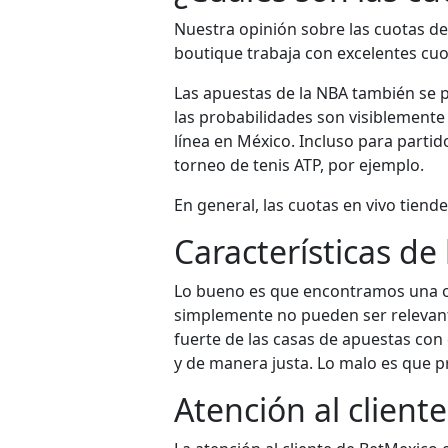
Nuestra opinión sobre las cuotas de 
boutique trabaja con excelentes cuo
Las apuestas de la NBA también se pu
las probabilidades son visiblemente
línea en México. Incluso para parti
torneo de tenis ATP, por ejemplo.
En general, las cuotas en vivo tiend
Características de
Lo bueno es que encontramos una opc
simplemente no pueden ser relevante
fuerte de las casas de apuestas con e
y de manera justa. Lo malo es que pr
Atención al client