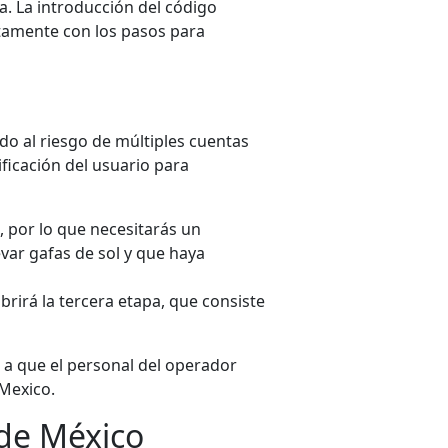
a. La introducción del código
tamente con los pasos para
do al riesgo de múltiples cuentas
ificación del usuario para
e, por lo que necesitarás un
var gafas de sol y que haya
rirá la tercera etapa, que consiste
r a que el personal del operador
Mexico.
de México