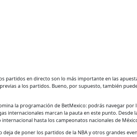
os partidos en directo son lo más importante en las apuesta
previas a los partidos. Bueno, por supuesto, también puede
 domina la programación de BetMexico: podrás navegar por 
igas internacionales marcan la pauta en este punto. Desde 
o internacional hasta los campeonatos nacionales de México,
o deja de poner los partidos de la NBA y otros grandes eve