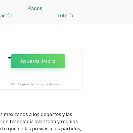
Pagos
cación
Lotería
Apuesta Ahora
l
s
18+ | Se aplican términos y condiciones
ico
s mexicanos a los deportes y las
o con tecnología avanzada y regalos
to que en las previas a los partidos,