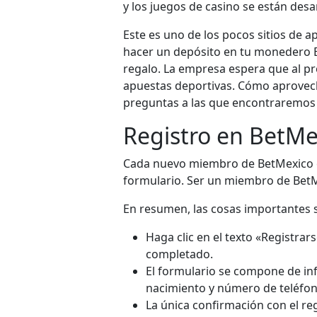
y los juegos de casino se están des
Este es uno de los pocos sitios de a
hacer un depósito en tu monedero Be
regalo. La empresa espera que al pr
apuestas deportivas. Cómo aprovecha
preguntas a las que encontraremos 
Registro en BetMe
Cada nuevo miembro de BetMexico es 
formulario. Ser un miembro de BetMex
En resumen, las cosas importantes s
Haga clic en el texto «Registrar
completado.
El formulario se compone de in
nacimiento y número de teléfono
La única confirmación con el reg