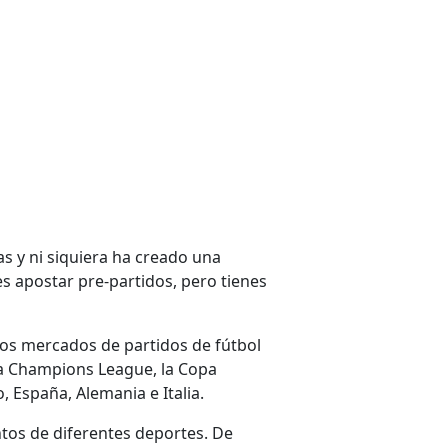
s y ni siquiera ha creado una
s apostar pre-partidos, pero tienes
los mercados de partidos de fútbol
la Champions League, la Copa
 España, Alemania e Italia.
ntos de diferentes deportes. De