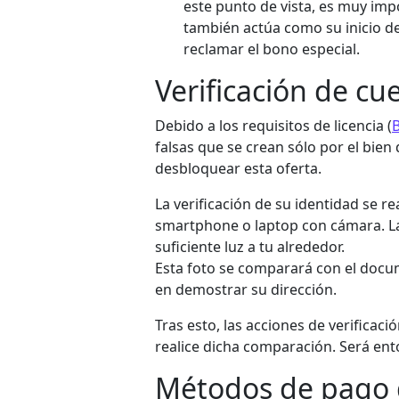
este punto de vista, es muy impo
también actúa como su inicio d
reclamar el bono especial.
Verificación de c
Debido a los requisitos de licencia (
B
falsas que se crean sólo por el bien
desbloquear esta oferta.
La verificación de su identidad se re
smartphone o laptop con cámara. La 
suficiente luz a tu alrededor.
Esta foto se comparará con el docum
en demostrar su dirección.
Tras esto, las acciones de verificac
realice dicha comparación. Será en
Métodos de pago 