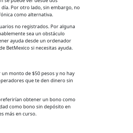
ión se puede ver desde dos
l día. Por otro lado, sin embargo, no
fónica como alternativa.
uarios no registrados. Por alguna
robablemente sea un obstáculo
btener ayuda desde un ordenador
 de BetMexico si necesitas ayuda.
r un monto de $50 pesos y no hay
operadores que te den dinero sin
 preferirían obtener un bono como
tidad como bono sin depósito en
es más en curso.