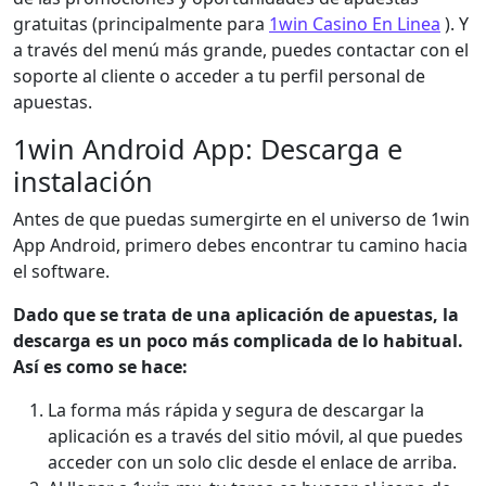
gratuitas (principalmente para
1win Casino En Linea
). Y
a través del menú más grande, puedes contactar con el
soporte al cliente o acceder a tu perfil personal de
apuestas.
1win Android App: Descarga e
instalación
Antes de que puedas sumergirte en el universo de 1win
App Android, primero debes encontrar tu camino hacia
el software.
Dado que se trata de una aplicación de apuestas, la
descarga es un poco más complicada de lo habitual.
Así es como se hace:
La forma más rápida y segura de descargar la
aplicación es a través del sitio móvil, al que puedes
acceder con un solo clic desde el enlace de arriba.