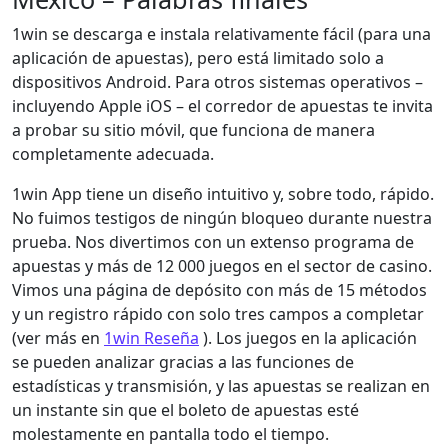
1win se descarga e instala relativamente fácil (para una
aplicación de apuestas), pero está limitado solo a
dispositivos Android. Para otros sistemas operativos –
incluyendo Apple iOS – el corredor de apuestas te invita
a probar su sitio móvil, que funciona de manera
completamente adecuada.
1win App tiene un diseño intuitivo y, sobre todo, rápido.
No fuimos testigos de ningún bloqueo durante nuestra
prueba. Nos divertimos con un extenso programa de
apuestas y más de 12 000 juegos en el sector de casino.
Vimos una página de depósito con más de 15 métodos
y un registro rápido con solo tres campos a completar
(ver más en
1win Reseña
). Los juegos en la aplicación
se pueden analizar gracias a las funciones de
estadísticas y transmisión, y las apuestas se realizan en
un instante sin que el boleto de apuestas esté
molestamente en pantalla todo el tiempo.