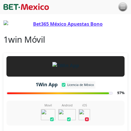
Navegación principal
1win Móvil
1Win App
Licencia de México
97%
Movil
Android
iOS